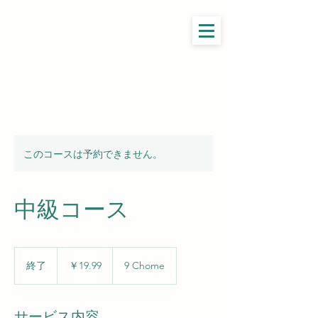
​国土交通大臣登録 登録講習機関
札幌ドローンスクール®
登録講習機関コード : T0388001
このコースは予約できません。
中級コース
19.99
円
終了
終
￥19.99
9 Chome
了
サービス内容