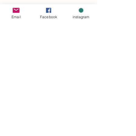
Email
Facebook
instagram
TOPへ
​国土交通大臣登録 登録講習機関
札幌ドローンスクール®
登録講習機関コード : T0388001
1
©2022 エンターリム株式会社