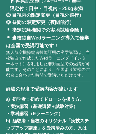
回転翼航空機
基本
（マルチローター）
限定付​
：日中・目視内・25kg未満​
② 目視内の限定変更（目視外飛行）
③ 昼間の限定変更（夜間飛行）
​＊ 指定試験機関での実地試験免除！
＊
当校独自Wedラーニング導入で座学
は全国で受講可能です！
無人航空機操縦者技能証明の座学講習は、当
校独自で作成したWedラーニング（インタ
ーネット）を利用した非対面型での受講が可
能です。そのことにより、全国より皆様のご
都合に合わせた時間で受講いただけます。
​経験の程度で受講内容が違います
a) 初学者：初めてドローンを扱う方。
・実技講習（基礎講習＋試験対策）
・
学科講習（Eラーニング）
b
) 経験者：当校のオリジナル「実技ステ
ップアップ講座」を受講済みの方。又は