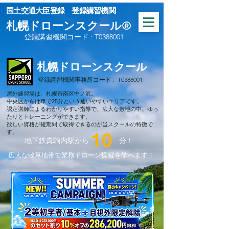
​国土交通大臣登録 登録講習機関
札幌ドローンスクール®
登録講習機関コード : T0388001
札幌ドローンスクール
登録講習機関事務所コード : T0388001
屋外練習場は、札幌市南区中ノ沢。
中央区からは車で25分という通いやすいエリアです。
認定講師によるわかりやすい指導で、広大な敷地の中、ゆっ
たりとトレーニングができます。
欲しい資格が短期間で取得できるのが当スクールの特徴で
す。
10
地下鉄真駒内駅から
分！
広大な牧草地帯で業務ドローン操縦を学べます！